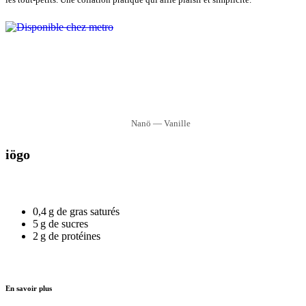
Nanö — Vanille
iögo
0,4 g de gras saturés
5 g de sucres
2 g de protéines
En savoir plus