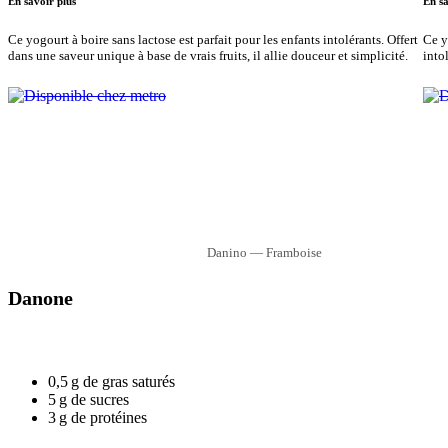
En savoir plus
En sa
Ce yogourt à boire sans lactose est parfait pour les enfants intolérants. Offert
Ce y
dans une saveur unique à base de vrais fruits, il allie douceur et simplicité.
into
Danino — Framboise
Danone
0,5 g de gras saturés
5 g de sucres
3 g de protéines