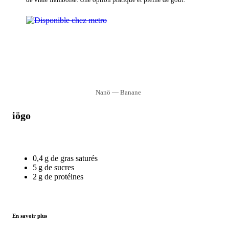
Nanö — Banane
iögo
0,4 g de gras saturés
5 g de sucres
2 g de protéines
En savoir plus