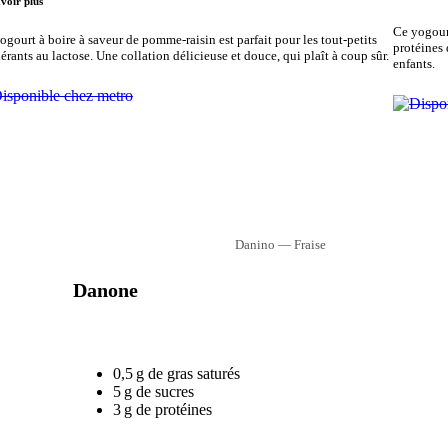
voir plus
Ce yogourt
ogourt à boire à saveur de pomme-raisin est parfait pour les tout-petits
protéines 
lérants au lactose. Une collation délicieuse et douce, qui plaît à coup sûr.
enfants.
Danino — Fraise
Danone
0,5 g de gras saturés
5 g de sucres
3 g de protéines