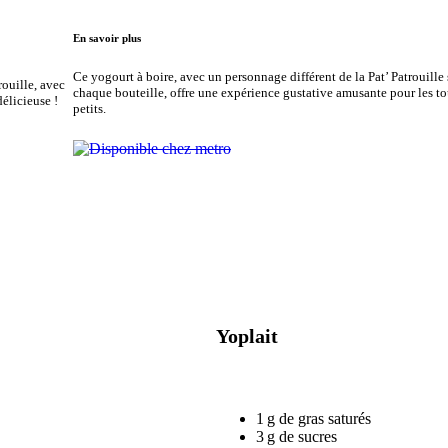
En savoir plus
Ce yogourt à boire, avec un personnage différent de la Pat’ Patrouille 
rouille, avec
chaque bouteille, offre une expérience gustative amusante pour les to
délicieuse !
petits.
Yoplait
1 g de gras saturés
3 g de sucres