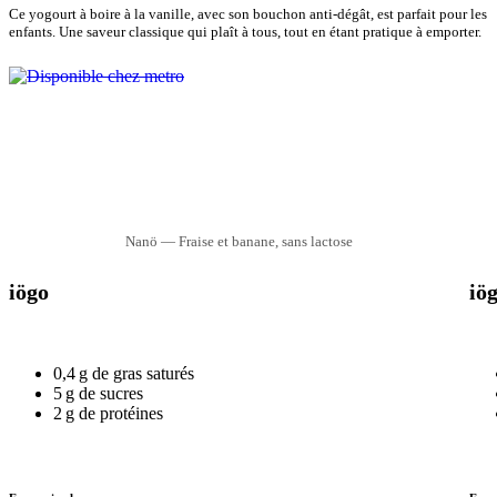
Ce yogourt à boire à la vanille, avec son bouchon anti-dégât, est parfait pour les
enfants. Une saveur classique qui plaît à tous, tout en étant pratique à emporter.
Nanö — Fraise et banane, sans lactose
iögo
iö
0,4 g de gras saturés
5 g de sucres
2 g de protéines