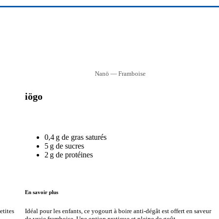
Nanö — Framboise
iögo
0,4 g de gras saturés
5 g de sucres
2 g de protéines
En savoir plus
etites
Idéal pour les enfants, ce yogourt à boire anti-dégât est offert en saveur
de vraie framboise. Une option pratique et pleine de goût.