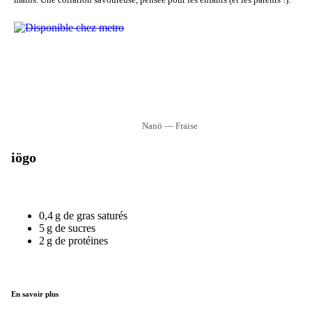
Nanö — Fraise
iögo
0,4 g de gras saturés
5 g de sucres
2 g de protéines
En savoir plus