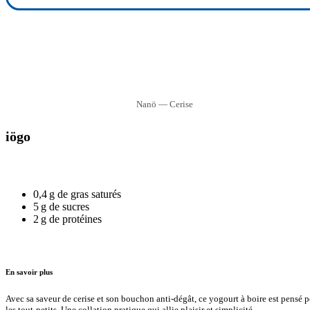
Nanö — Cerise
iögo
0,4 g de gras saturés
5 g de sucres
2 g de protéines
En savoir plus
Avec sa saveur de cerise et son bouchon anti-dégât, ce yogourt à boire est pensé 
les tout-petits. Une collation pratique qui allie plaisir et simplicité.