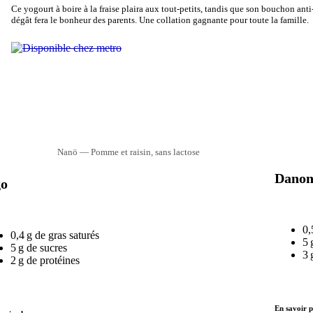
Ce yogourt à boire à la fraise plaira aux tout-petits, tandis que son bouchon anti
dégât fera le bonheur des parents. Une collation gagnante pour toute la famille.
Nanö — Pomme et raisin, sans lactose
Danon
go
0,
0,4 g de gras saturés
5 
5 g de sucres
3 
2 g de protéines
En savoir p