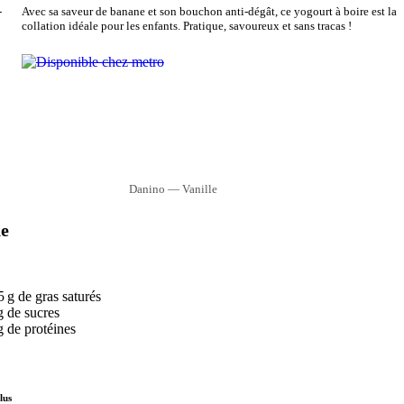
-
Avec sa saveur de banane et son bouchon anti-dégât, ce yogourt à boire est la
collation idéale pour les enfants. Pratique, savoureux et sans tracas !
Danino — Vanille
e
5 g de gras saturés
g de sucres
g de protéines
lus