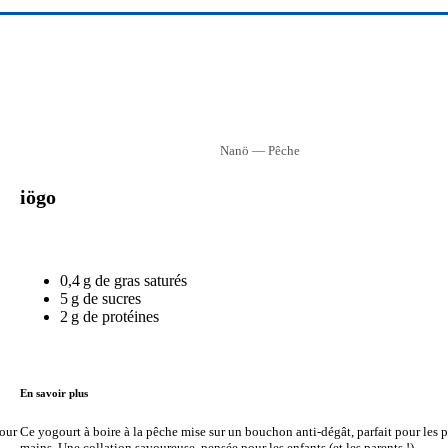
Nanö — Pêche
iögo
0,4 g de gras saturés
5 g de sucres
2 g de protéines
En savoir plus
pour
Ce yogourt à boire à la pêche mise sur un bouchon anti-dégât, parfait pour les p
mains. Une collation savoureuse, pensée pour les enfants (et les parents !).