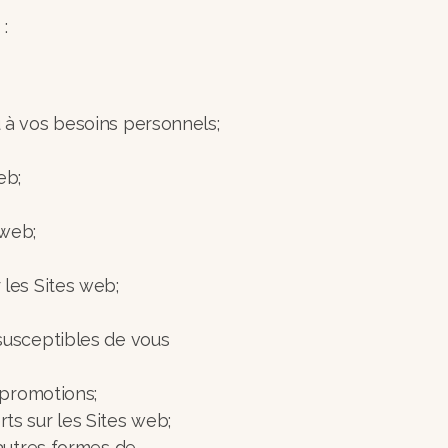
 :
u à vos besoins personnels;
web;
s web;
r les Sites web;
 susceptibles de vous
t promotions;
rts sur les Sites web;
’autres formes de