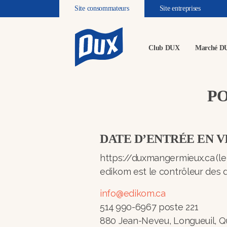
Site consommateurs
Site entreprises
Club DUX
Marché D
PO
DATE D’ENTRÉE EN 
https://duxmangermieux.ca (le
edikom est le contrôleur des 
info@edikom.ca
514 990-6967 poste 221
880 Jean-Neveu, Longueuil, 