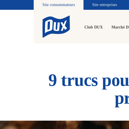
Site consommateurs
Site entreprises
Club DUX
Marché 
9 trucs pou
p