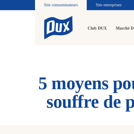
Site consommateurs
Site entreprises
Club DUX
Marché 
5 moyens pou
souffre de 