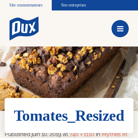
Site consommateurs
Site entreprises
Tomates_Resized
Tomates_Resized
Published
juin 10, 2019
at
740 × 1110
in
Mythes et