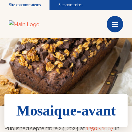
Site consommateurs
Site entreprises
Mosaique-avant
Mosaique-avant
Published
septembre 24, 2024
at
1250 × 1667
in