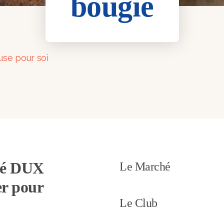
bougie
se pour soi
té DUX
Le Marché
er pour
Le Club