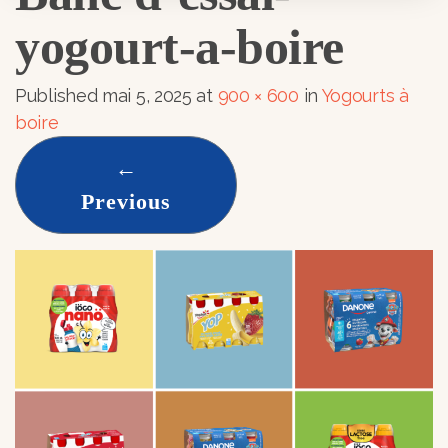
yogourt-a-boire
Published
mai 5, 2025
at
900 × 600
in
Yogourts à
boire
←
Previous