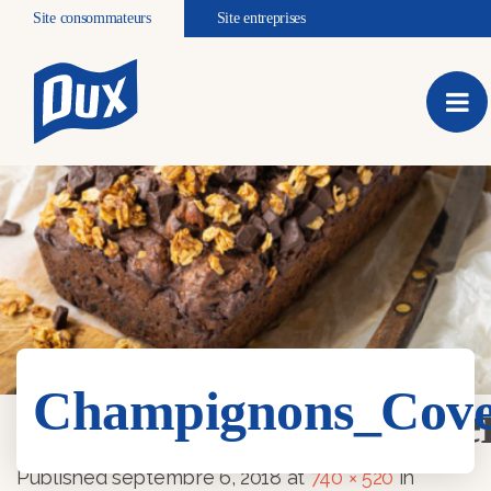
Site consommateurs
Site entreprises
Champignons_Cov
Champignons_Cove
Published
septembre 6, 2018
at
740 × 520
in