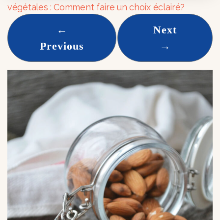
végétales : Comment faire un choix éclairé?
←
Next
Previous
→