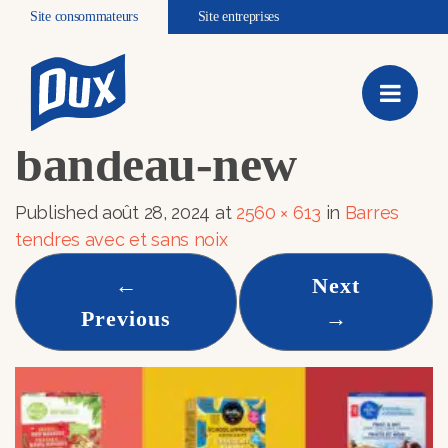
Site consommateurs
Site entreprises
bandeau-new
barre-tendre-
MOSAIQUE-
bandeau-new
Published
août 28, 2024
at
2560 × 613
in
Barres
tendres avec et sans noix
←
Next
Previous
→