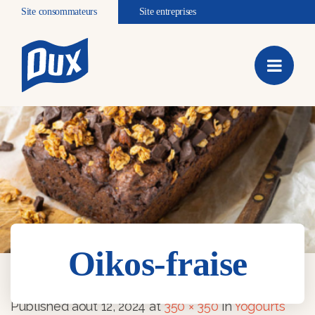
Site consommateurs
Site entreprises
Oikos-fraise
Oikos-fraise
Published
août 12, 2024
at
350 × 350
in
Yogourts