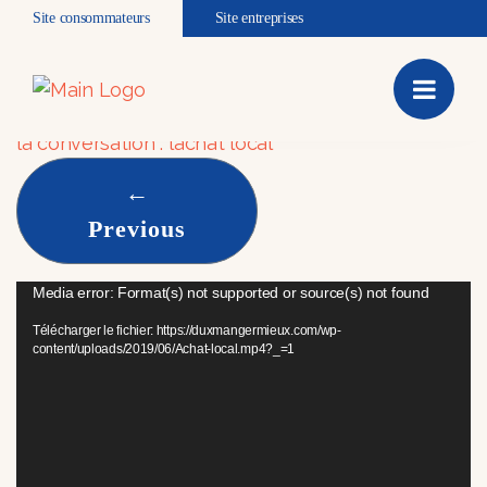
Site consommateurs
Site entreprises
Achat local
Achat local
Published
juin 20, 2019
at
1920 × 1080
in
Poursuivre
la conversation : l’achat local
←
Previous
Lecteur
Media error: Format(s) not supported or source(s) not found
vidéo
Télécharger le fichier: https://duxmangermieux.com/wp-
content/uploads/2019/06/Achat-local.mp4?_=1