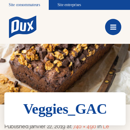
Site consommateurs
Site entreprises
Veggies_GAC
Veggies_GAC
Published
janvier 22, 2019
at
740 × 490
in
Le