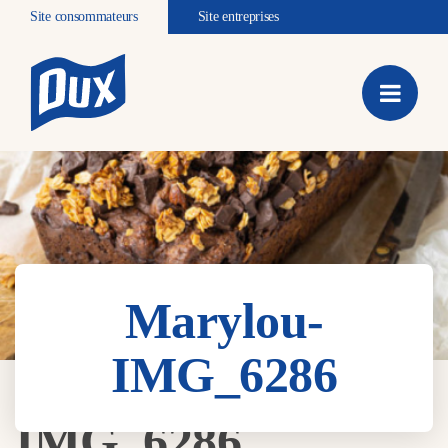
Site consommateurs
Site entreprises
Marylou-
IMG_6286
Marylou-
IMG_6286