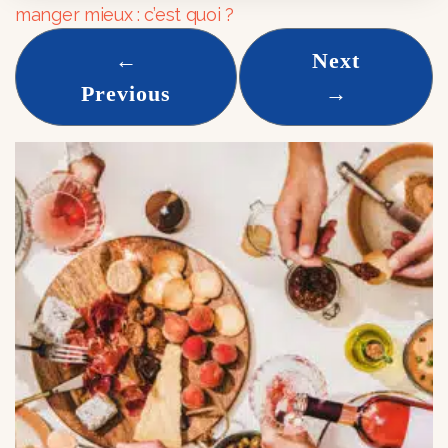
manger mieux : c’est quoi ?
←
Next
Previous
→