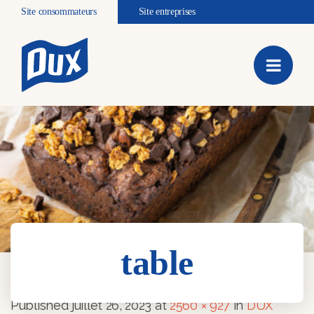
Site consommateurs
Site entreprises
table
table
Published
juillet 26, 2023
at
2560 × 927
in
DUX