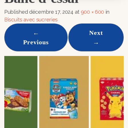
Published
décembre 17, 2024
at
900 × 600
in
Biscuits avec sucreries
←
Next
Previous
→