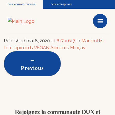
Site consommateurs
Site entreprises
minéraux
7. vitamines ou
minéraux
Published
mai 8, 2020
at
617 × 617
in
Manicottis
tofu-épinards VÉGAN Aliments Minçavi
←
Previous
Rejoignez la communauté DUX et